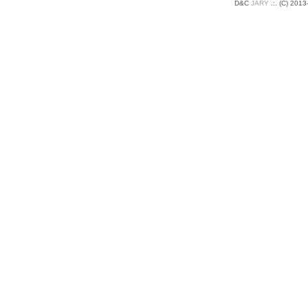
D&C
JARY
.:
.
(C) 2013