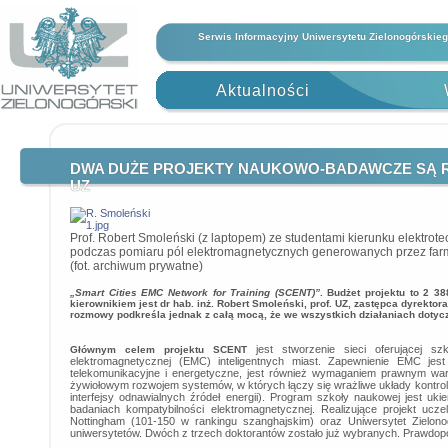
Serwis Informacyjny Uniwersytetu Zielonogórskie
Aktualności
DWA DUŻE PROJEKTY NAUKOWO-BADAWCZE SĄ RE
UZ
Prof. Robert Smoleński (z laptopem) ze studentami kierunku elektrote
podczas pomiaru pól elektromagnetycznych generowanych przez far
(fot. archiwum prywatne)
„Smart Cities EMC Network for Training (SCENT)”
. Budżet projektu to 2 3
kierownikiem jest dr hab. inż. Robert Smoleński, prof. UZ, zastępca dyrektora
rozmowy podkreśla jednak z całą mocą, że we wszystkich działaniach dotyc
jest stworzenie sieci oferującej sz
Głównym celem projektu SCENT
elektromagnetycznej (EMC) inteligentnych miast. Zapewnienie EMC jes
telekomunikacyjne i energetyczne, jest również wymaganiem prawnym w
żywiołowym rozwojem systemów, w których łączy się wrażliwe układy kontrol
interfejsy odnawialnych źródeł energii). Program szkoły naukowej jest 
badaniach kompatybilności elektromagnetycznej. Realizujące projekt uczel
Nottingham (101-150 w rankingu szanghajskim) oraz Uniwersytet Zielono
uniwersytetów. Dwóch z trzech doktorantów zostało już wybranych. Prawdop