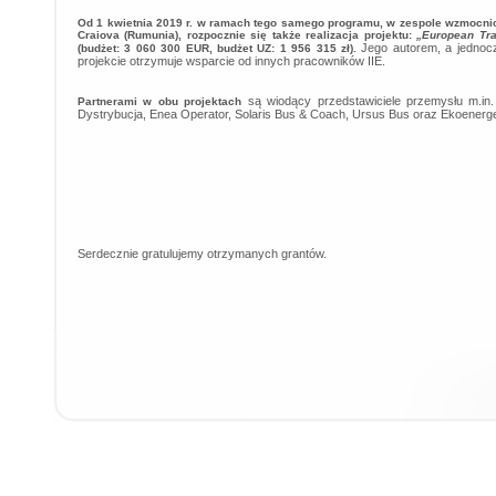
Od 1 kwietnia 2019 r. w ramach tego samego programu, w zespole wzmocniony
Craiova (Rumunia), rozpocznie się także realizacja projektu:
„European Tra
Jego autorem, a jednocz
(budżet: 3 060 300 EUR, budżet UZ: 1 956 315 zł).
projekcie otrzymuje wsparcie od innych pracowników IIE.
są wiodący przedstawiciele przemysłu m.i
Partnerami w obu projektach
Dystrybucja, Enea Operator, Solaris Bus & Coach, Ursus Bus oraz Ekoenerge
Serdecznie gratulujemy otrzymanych grantów.