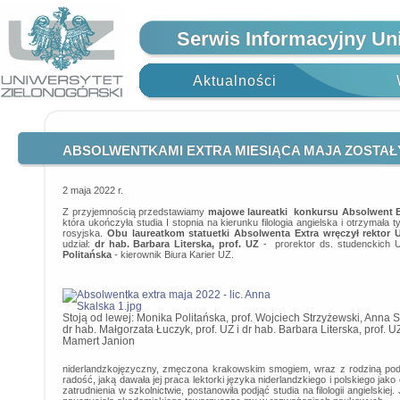
Serwis Informacyjny Un
Aktualności
ABSOLWENTKAMI EXTRA MIESIĄCA MAJA ZOSTAŁY
2 maja 2022 r.
Z przyjemnością przedstawiamy
majowe laureatki konkursu Absolwent E
która ukończyła studia I stopnia na kierunku filologia angielska i otrzymała ty
rosyjska.
Obu laureatkom statuetki Absolwenta Extra wręczył rektor U
udział:
dr hab. Barbara Literska, prof. UZ
- prorektor ds. studenckich 
Politańska
- kierownik Biura Karier UZ.
Stoją od lewej: Monika Politańska, prof. Wojciech Strzyżewski, Anna S
dr hab. Małgorzata Łuczyk, prof. UZ i dr hab. Barbara Literska, prof. UZ
Mamert Janion
niderlandzkojęzyczny, zmęczona krakowskim smogiem, wraz z rodziną podj
radość, jaką dawała jej praca lektorki języka niderlandzkiego i polskiego jak
zatrudnienia w szkolnictwie, postanowiła podjąć studia na filologii angielsk