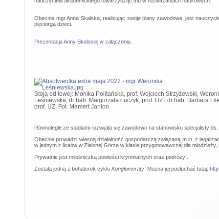
nauczyciela akademickiego towarzysząc mu w rozważaniach naukowych.
Obecnie mgr Anna Skalska, realizując swoje plany zawodowe, jest nauczycie
pięciorga dzieci.
Prezentacja Anny Skalskiej w załączeniu.
Stoją od lewej: Monika Politańska, prof. Wojciech Strzyżewski, Weron
Leśniewska, dr hab. Małgorzata Łuczyk, prof. UZ i dr hab. Barbara Lit
prof. UZ. Fot. Mamert Janion
Równolegle ze studiami rozwijała się zawodowo na stanowisku specjalisty ds
Obecnie prowadzi własną działalność gospodarczą związaną m.in. z legaliza
w jednym z liceów w Zielonej Górze w klasie przygotowawczej dla młodzieży, 
Prywatnie jest miłośniczką powieści kryminalnych oraz podróży .
Została jedną z bohaterek cyklu
Konglomeraty
. Można jej posłuchać tutaj:
htt