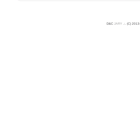
D&C
JARY
.:
.
(C) 2013