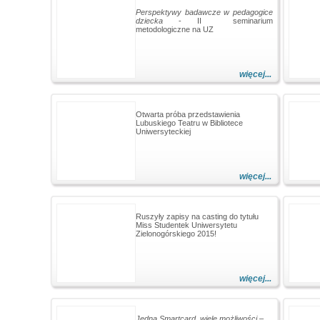
Perspektywy badawcze w pedagogice
dziecka
- II seminarium
metodologiczne na UZ
więcej...
Otwarta próba przedstawienia
Lubuskiego Teatru w Bibliotece
Uniwersyteckiej
więcej...
Ruszyły zapisy na casting do tytułu
Miss Studentek Uniwersytetu
Zielonogórskiego 2015!
więcej...
Jedna Smartcard, wiele możliwości
–