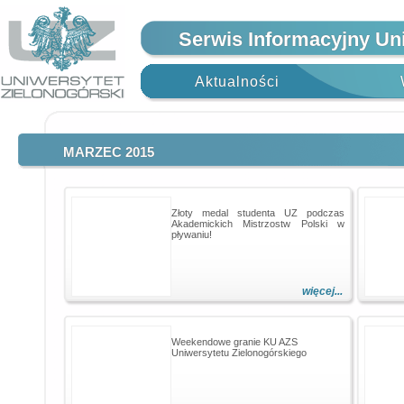
Serwis Informacyjny Un
Aktualności
MARZEC 2015
Złoty medal studenta UZ podczas
Akademickich Mistrzostw Polski w
pływaniu!
więcej...
Weekendowe granie KU AZS
Uniwersytetu Zielonogórskiego