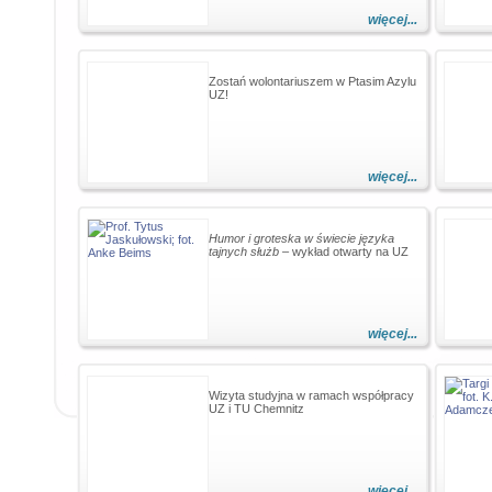
więcej...
Zostań wolontariuszem w Ptasim Azylu
UZ!
więcej...
Humor i groteska w świecie języka
tajnych służb
– wykład otwarty na UZ
więcej...
Wizyta studyjna w ramach współpracy
UZ i TU Chemnitz
więcej...