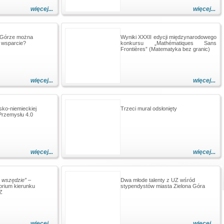
więcej...
więcej...
j Górze można
Wyniki XXXII edycji międzynarodowego
 wsparcie?
konkursu „Mathématiques Sans
Frontières” (Matematyka bez granic)
więcej...
więcej...
ko-niemieckiej
Trzeci mural odsłonięty
Przemysłu 4.0
więcej...
więcej...
e wszędzie”
–
Dwa młode talenty z UZ wśród
orium kierunku
stypendystów miasta Zielona Góra
Z
więcej...
więcej...