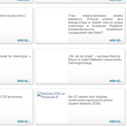
stwo brydżystów z
Trwa międzynarodowy projekt
badawczy
Pozycja prawna ojca
biologicznego w świetle reformy prawa
rodzinnego w Szwajcarii. Podejście
komparatystyczne modelowym
rozwiązaniem dla Polski?
więcej...
więcej...
ały list intencyjny o
„Nic się nie dzieje”
– wystawa Maryny
Mazur w Galerii Biblioteki Uniwersytetu
Zielonogórskiego
więcej...
więcej...
o COS przerwany
Na UZ otwarto dziś siedzibę
studenckiej organizacji Erasmus
Student Network (ESN)
więcej...
więcej...