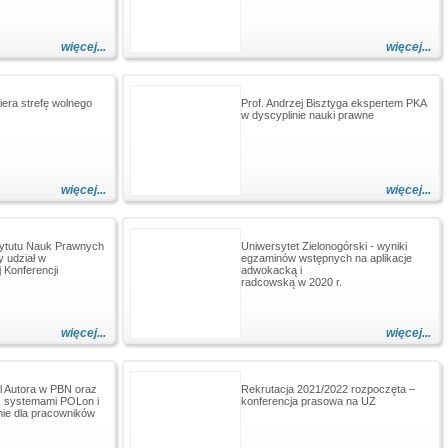
więcej...
więcej...
iera strefę wolnego
Prof. Andrzej Bisztyga ekspertem PKA
w dyscyplinie nauki prawne
więcej...
więcej...
ytutu Nauk Prawnych
Uniwersytet Zielonogórski - wyniki
y udział w
egzaminów wstępnych na aplikacje
 Konferencji
adwokacką i
radcowską w 2020 r.
więcej...
więcej...
il Autora w PBN oraz
Rekrutacja 2021/2022 rozpoczęta –
z systemami POLon i
konferencja prasowa na UZ
ie dla pracowników