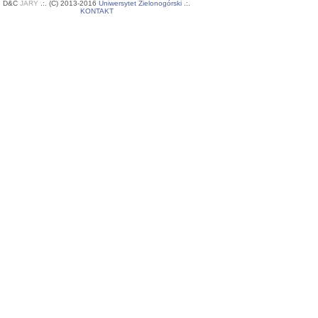
D&C
JARY
.:
.
(C) 2013-2016
Uniwersytet Zielonogórski
.:.
KONTAKT