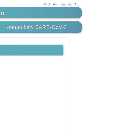
A-
A
A+
kontakt
| PL
go
Komunikaty SARS-CoV-2