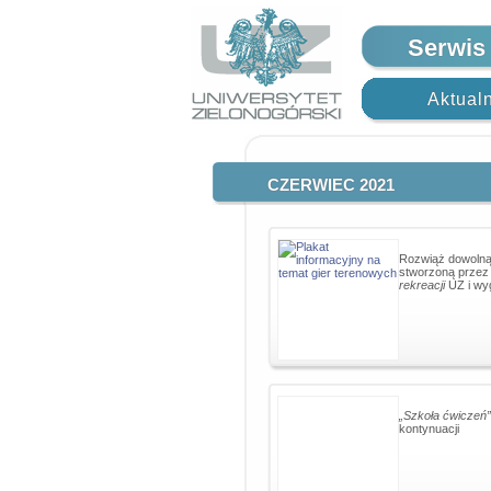
Serwis
Aktual
CZERWIEC 2021
Rozwiąż dowolną
stworzoną przez
rekreacji
UZ i wyg
„Szkoła ćwiczeń”
kontynuacji