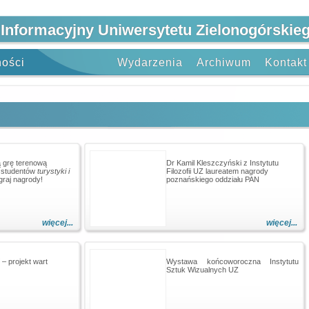
 Informacyjny Uniwersytetu Zielonogórskie
ności
Wydarzenia
Archiwum
Kontakt
 grę terenową
Dr Kamil Kleszczyński z Instytutu
 studentów
turystyki i
Filozofii UZ laureatem nagrody
raj nagrody!
poznańskiego oddziału PAN
więcej...
więcej...
– projekt wart
Wystawa końcoworoczna Instytutu
Sztuk Wizualnych UZ