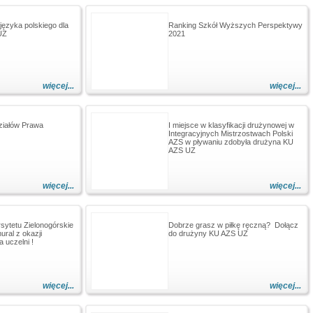
języka polskiego dla
Ranking Szkół Wyższych Perspektywy
UZ
2021
więcej...
więcej...
ziałów Prawa
I miejsce w klasyfikacji drużynowej w
Integracyjnych Mistrzostwach Polski
AZS w pływaniu zdobyła drużyna KU
AZS UZ
więcej...
więcej...
ytetu Zielonogórskie
Dobrze grasz w piłkę ręczną? Dołącz
ural z okazji
do drużyny KU AZS UZ
a uczelni !
więcej...
więcej...