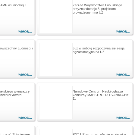
 AMP w unihokeju!
Zarząd Województwa Lubuskiego
przyznał dotacje 3. projektom
prowadzonym na UZ
więcej...
więcej...
owszechny Ludności i
Już w sobotę rozpoczyna się sesja
egzaminacyjna na UZ
więcej...
więcej...
pejskiego wynalazcę
Narodowe Centrum Nauki ogłasza
Inventor Award
konkursy MAESTRO 13 i SONATA BIS
11
więcej...
więcej...
 z prof. Zbigniewem
PNT UZ sp. z o.o. oferuje atrakcyjne