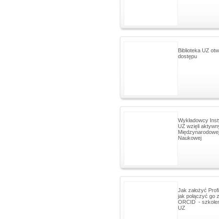
Biblioteka UZ otw
dostępu
Wykładowcy Inst
UZ wzięli aktywn
Międzynarodowej
Naukowej
Jak założyć Prof
jak połączyć go 
ORCID - szkolen
UZ