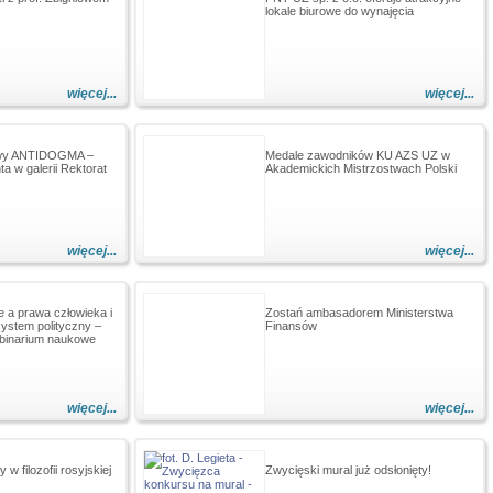
lokale biurowe do wynajęcia
więcej...
więcej...
awy ANTIDOGMA –
Medale zawodników KU AZS UZ w
ta w galerii Rektorat
Akademickich Mistrzostwach Polski
więcej...
więcej...
e a prawa człowieka i
Zostań ambasadorem Ministerstwa
ystem polityczny –
Finansów
ebinarium naukowe
więcej...
więcej...
 w filozofii rosyjskiej
Zwycięski mural już odsłonięty!