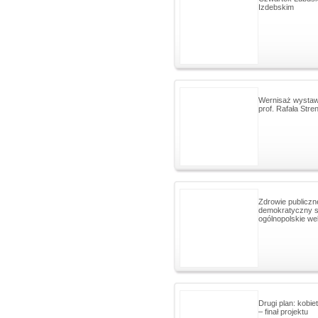
Izdebskim
Wernisaż wyst
prof. Rafała Stren
Zdrowie publiczn
demokratyczny s
ogólnopolskie w
Drugi plan: kobiety
– finał projektu