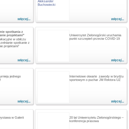
więcej...
więcej...
nie spotkania z
anie projektami”
Uniwersytet Zielonogórski uruchamia
punkt szczepień przeciw COVID-19
kacyjne w obliczu
zelnianie spotkanie z
ie projektami”
więcej...
więcej...
urnieju jednego
Internetowe otwarte zawody w brydżu
!
sportowym o puchar JM Rektora UZ
więcej...
więcej...
stawa w Galerii
20 lat Uniwersytetu Zielonogórskiego –
konferencja prasowa