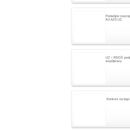
Podwójne zwycię
KU AZS UZ
UZ i RDOŚ podpis
współpracy
Konkurs na log