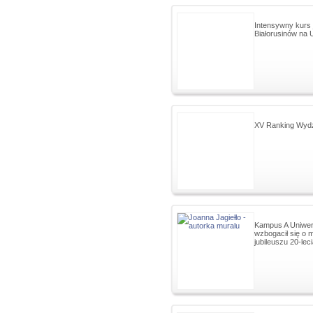
Intensywny kurs 
Białorusinów na 
XV Ranking Wyd
Kampus A Uniwers
wzbogacił się o m
jubileuszu 20-leci