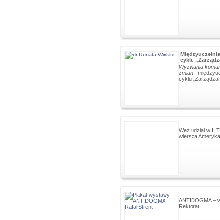
Międzyuczelnia
cyklu „Zarządz
Wyzwania komuni
zmian
- międzyuc
cyklu „Zarządzan
Weź udział w II T
wiersza Ameryka
ANTIDOGMA – wy
Rektorat