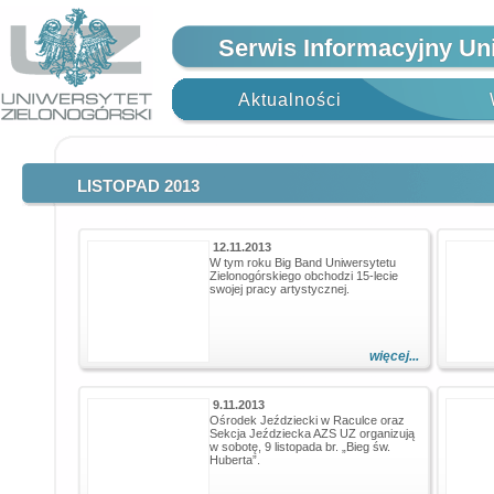
Serwis Informacyjny Un
Aktualności
LISTOPAD 2013
12.11.2013
W tym roku Big Band Uniwersytetu
Zielonogórskiego obchodzi 15-lecie
swojej pracy artystycznej.
więcej...
9.11.2013
Ośrodek Jeździecki w Raculce oraz
Sekcja Jeździecka AZS UZ organizują
w sobotę, 9 listopada br. „Bieg św.
Huberta”.