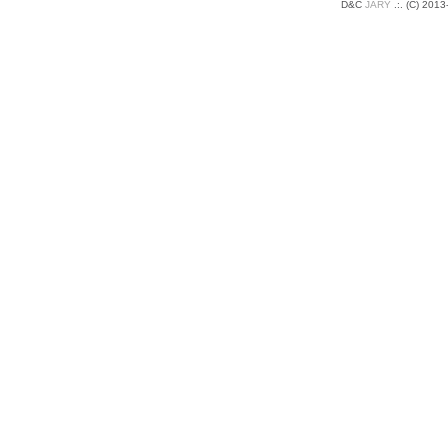
D&C
JARY
.:
.
(C) 2013