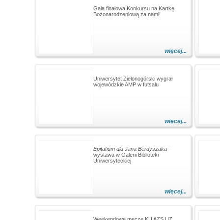
Gala finałowa Konkursu na Kartkę
Bożonarodzeniową za nami!
więcej...
Uniwersytet Zielonogórski wygrał
wojewódzkie AMP w futsalu
więcej...
Epitafium dla Jana Berdyszaka
–
wystawa w Galerii Biblioteki
Uniwersyteckiej
więcej...
Weekendowe mecze KU AZS UZ