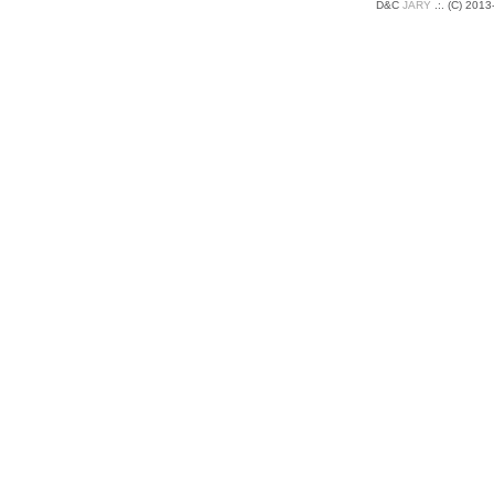
D&C
JARY
.:
.
(C) 2013