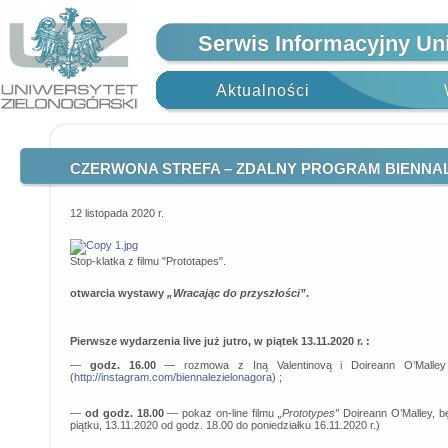
Serwis Informacyjny Un
Aktualności
CZERWONA STREFA – ZDALNY PROGRAM BIENNA
12 listopada 2020 r.
Stop-klatka z filmu "Prototapes".
otwarcia wystawy
„Wracając do przyszłości”
.
Pierwsze wydarzenia live już jutro, w piątek 13.11.2020 r. :
—
godz. 16.00
— rozmowa z Iną Valentinovą i Doireann O’Mall
(
http://instagram.com/biennalezielonagora
) ;
—
od godz. 18.00
— pokaz on-line filmu
„Prototypes”
Doireann O’Malley, bę
piątku, 13.11.2020 od godz. 18.00 do poniedziałku 16.11.2020 r.)