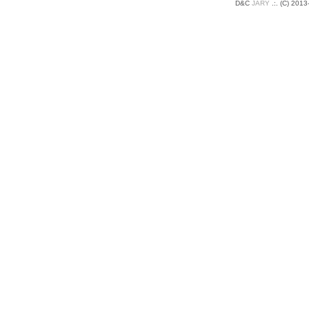
D&C
JARY
.:
.
(C) 2013