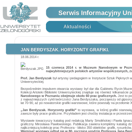
Serwis Informacyjny Un
Aktualności
JAN BERDYSZAK. HORYZONTY GRAFIKI.
18.06.2014 r.
15 czerwca 2014 r. w Muzeum Narodowym w Pozn
najwybitniejszych polskich artystów współczesnych, 
Prof. Jan Berdyszak
był artystą i pedagogiem w Instytucie Sztuk Pięknych w
Uniwersyteckiej.
Bezpośrednim impulsem otwarcia wystawy był dar dla Gabinetu Rycin Muze
Kolekcji Artoteki Biblioteki Uniwersyteckiej znajduje się również kilkanaśc
Narodowego w Poznaniu obejmuje około 60 prac graficznych.
Jest to p
z najważniejszych cykli twórczości Jana Berdyszaka, począwszy od gipsorytó
lat 70-90, aż po nowatorskie grafiki warstwowe, które powstały na przełomie X
„Jan Berdyszak. Horyzonty grafiki”
to wystawa, w której grafiki stanowi
zawsze były prace graficzne. Przykładem jest choćby instalacja w przestrzeni
Wystawie towarzyszy katalog pod redakcją Marty Smolińskiej i Pawła Ignacz
graficzny Mirosława Pawłowskiego. Publikacja zawiera kompletny katalog
najliczniejszą kolekcję prac Profesora - blisko 350 obiektów: grafik, rysunków,
Wernisaż wystawy odbył się w 80. rocznicę urodzin Profesora Jana Ber