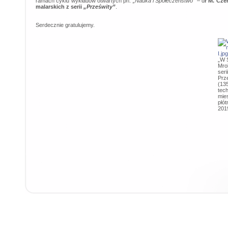
ramach cyklu wykładów otwartych pn.
„Nauka i Społeczeństwo”
– d
r M. Cze
malarskich z serii
„Prześwity”
.
Serdecznie gratulujemy.
„W 
Mro
serii
Prz
(13
tec
mie
płót
201