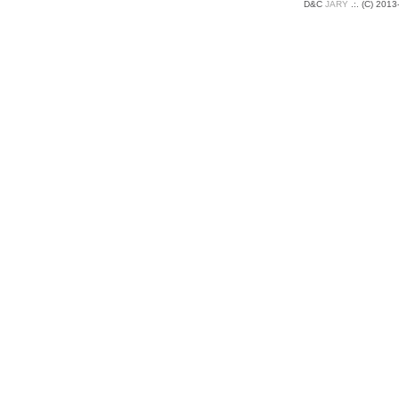
D&C
JARY
.:
.
(C) 2013