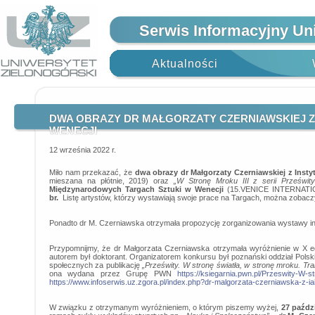
Serwis Informacyjny Un
Aktualności
DWA OBRAZY DR MAŁGORZATY CZERNIAWSKIEJ Z 
WENECJI
12 września 2022 r.
Miło nam przekazać, że
dwa obrazy dr Małgorzaty Czerniawskiej z Insty
mieszana na płótnie, 2019) oraz
„W Stronę Mroku III z serii Prześwity
Międzynarodowych Targach Sztuki w Wenecji
(15.VENICE INTERNATION
br.
Listę artystów, którzy wystawiają swoje prace na Targach, można zobaczy
Ponadto dr M. Czerniawska otrzymała propozycję zorganizowania wystawy in
Przypomnijmy, że dr Małgorzata Czerniawska otrzymała wyróżnienie w X ed
autorem był doktorant. Organizatorem konkursu był poznański oddział Pols
społecznych za publikację
„Prześwity. W stronę światła, w stronę mroku. T
ona wydana przez Grupę PWN
https://ksiegarnia.pwn.pl/Przeswity-W-
https://www.infoserwis.uz.zgora.pl/index.php?dr-malgorzata-czerniawska-z-
W związku z otrzymanym wyróżnieniem, o którym piszemy wyżej,
27 paździ